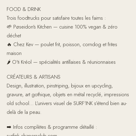
FOOD & DRINK
Trois foodtrucks pour satisfaire toutes les faims :
🌱 Pøseidon's Kitchen — cuisine 100% vegan & zéro
déchet
🔥 Chez Kev — poulet frit, poisson, corndog et frites
maison
🌶 O’ti Kréol — spécialités antillaises & réunionnaises
CRÉATEURS & ARTISANS
Design, illustration, pinstriping, bijoux en upcycling,
gravure, art gothique, objets en métal recyclé, impressions
old school… L’univers visuel de SURF’INK s’étend bien au-
delà de la peau.
➡️ Infos complètes & programme détaillé :
surfink.shapersclub.com