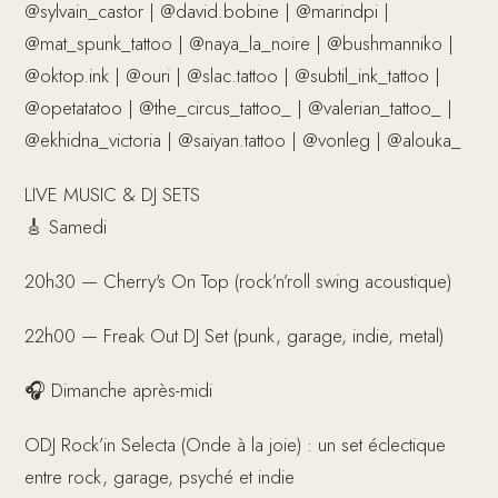
@sylvain_castor | @david.bobine | @marindpi |
@mat_spunk_tattoo | @naya_la_noire | @bushmanniko |
@oktop.ink | @ouri | @slac.tattoo | @subtil_ink_tattoo |
@opetatatoo | @the_circus_tattoo_ | @valerian_tattoo_ |
@ekhidna_victoria | @saiyan.tattoo | @vonleg | @alouka_
LIVE MUSIC & DJ SETS
🎸 Samedi
20h30 — Cherry's On Top (rock’n’roll swing acoustique)
22h00 — Freak Out DJ Set (punk, garage, indie, metal)
🎧 Dimanche après-midi
ODJ Rock’in Selecta (Onde à la joie) : un set éclectique
entre rock, garage, psyché et indie