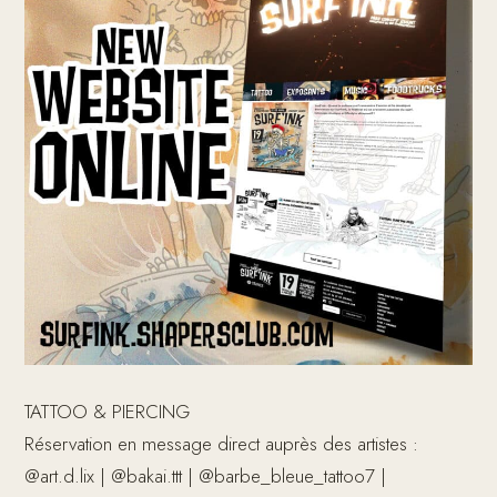
TATTOO & PIERCING
Réservation en message direct auprès des artistes :
@art.d.lix | @bakai.ttt | @barbe_bleue_tattoo7 |