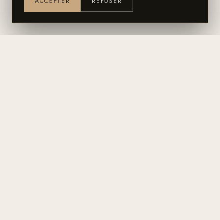
ACCEPTER
REFUSER
Une planche shapée par des
Maîtres Artisans, à Marennes /
France.
Atelier de shape, surf shop, bar et lieu de vie sur la côte
Atlantique. Depuis 1991.