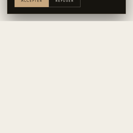
ACCEPTER
REFUSER
Une planche shapée par des
Maîtres Artisans, à Marennes /
France.
Atelier de shape, surf shop, bar et lieu de vie sur la côte
Atlantique. Depuis 1991.